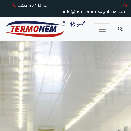
0232 467 13 12
info@termonemsogutma.com