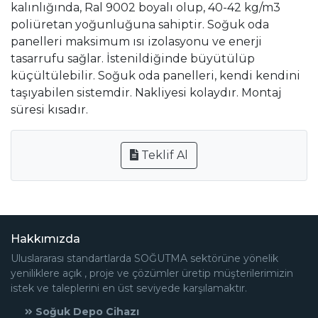
kalınlığında, Ral 9002 boyalı olup, 40-42 kg/m3
poliüretan yoğunluğuna sahiptir. Soğuk oda
panelleri maksimum ısı izolasyonu ve enerji
tasarrufu sağlar. İstenildiğinde büyütülüp
küçültülebilir. Soğuk oda panelleri, kendi kendini
taşıyabilen sistemdir. Nakliyesi kolaydır. Montaj
süresi kısadır.
Teklif Al
Hakkımızda
Uluslararası standartlarda SOĞUTMA sektörüne yönelik
yeniliklere açık , proje ve çözümler üretip müşterilerimizin
istek ve taleplerini en üst seviyede karşılamaktır.
Soğuk Depo Cihazı