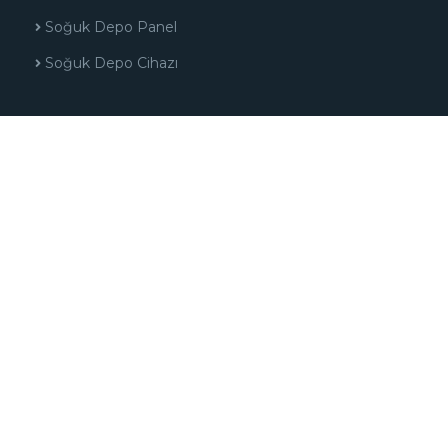
Soğuk Depo Panel
Soğuk Depo Cihazı
AÇIK BÜFE ÜNİTELERİ
HDSU001 Sıcak Tabak Servis Ünitesi
NSU004 Nötr Servis Ünitesi
NSU003 Nötr Servis Ünitesi
HSU004 Sıcak Servis Ünitesi
AMELİYATHANE EKİPMANLARI
NO6A108 Mayo Masası
N06A107B Mayo Masası