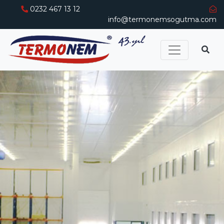
0232 467 13 12
info@termonemsogutma.com