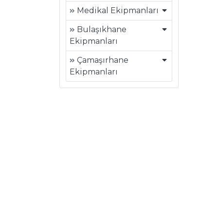
Medikal Ekipmanları
Bulaşıkhane
Ekipmanları
Çamaşırhane
Ekipmanları
Hakkımızda
Uluslararası standartlarda SOĞUTMA
sektörüne yönelik yeniliklere açık , proje
ve çözümler üretip müşterilerimizin ist
ve taleplerini en üst seviyede
karşılamaktır.