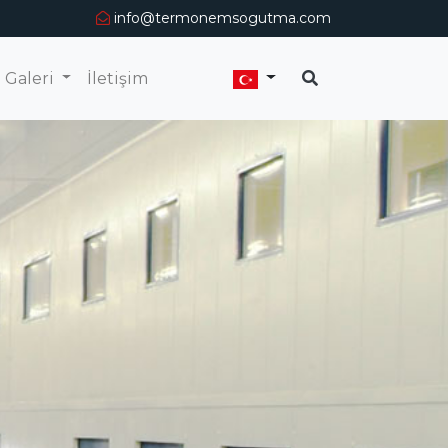
info@termonemsogutma.com
Galeri
İletişim