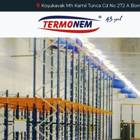
Koşukavak Mh Kamil Tunca Cd No 272 A Born