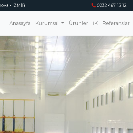
ova - İZMİR
0232 467 13 12
Anasayfa
Kurumsal
Ürünler
İK
Referanslar