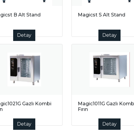
gicst B Alt Stand
Magicst S Alt Stand
Detay
Detay
gic1021G Gazlı Kombi
Magic1011G Gazlı Komb
ın
Fırın
Detay
Detay