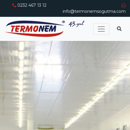
0232 467 13 12
info@termonemsogutma.com