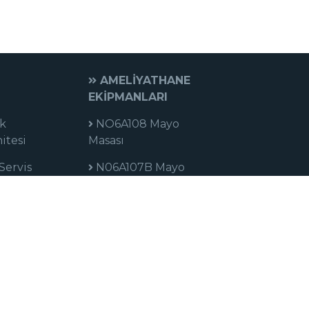
AMELİYATHANE
EKİPMANLARI
k
NO6A108 Mayo
itesi
Masası
Servis
N06A107B Mayo
Masası
Servis
N06A106A İlaç
Anestezi Arabası
Servis
N06A104A2 Alet İlaç
Dolabı