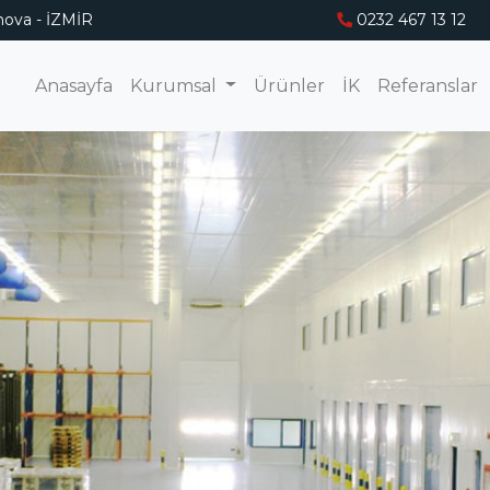
ova - İZMİR
0232 467 13 12
Anasayfa
Kurumsal
Ürünler
İK
Referanslar