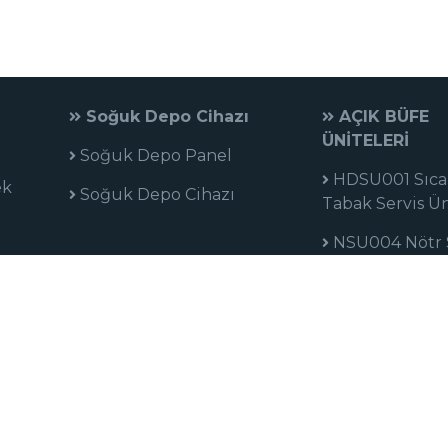
Soğuk Depo Cihazı
AÇIK BÜFE
ÜNİTELERİ
Soğuk Depo Panel
HDSU001 Sıca
ek
Soğuk Depo Cihazı
Tabak Servis Ün
NSU004 Nötr 
Ünitesi
NSU003 Nötr 
Ünitesi
HSU004 Sıcak 
Ünitesi