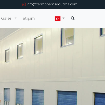
info@termonemsogutma.com
Galeri
İletişim