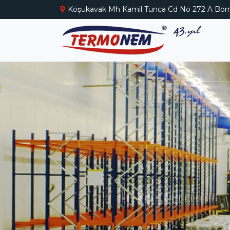
Koşukavak Mh Kamil Tunca Cd No 272 A Born