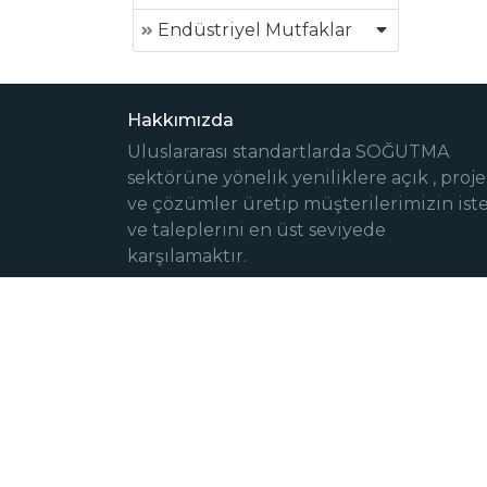
Endüstriyel Mutfaklar
Hakkımızda
Uluslararası standartlarda SOĞUTMA
sektörüne yönelik yeniliklere açık , proje
ve çözümler üretip müşterilerimizin ist
ve taleplerini en üst seviyede
karşılamaktır.