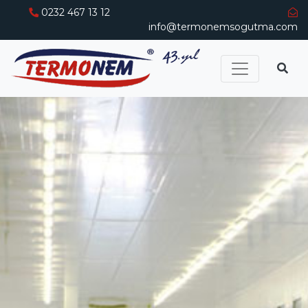
0232 467 13 12
info@termonemsogutma.com