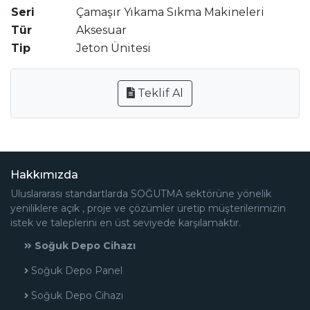
Seri
Çamaşır Yıkama Sıkma Makineleri
Tür
Aksesuar
Tip
Jeton Ünitesi
Teklif Al
Hakkımızda
Uluslararası standartlarda SOĞUTMA sektörüne yönelik
yeniliklere açık , proje ve çözümler üretip müşterilerimizin
istek ve taleplerini en üst seviyede karşılamaktır.
Soğuk Depo Cihazı
Soğuk Depo Panel
Soğuk Depo Cihazı