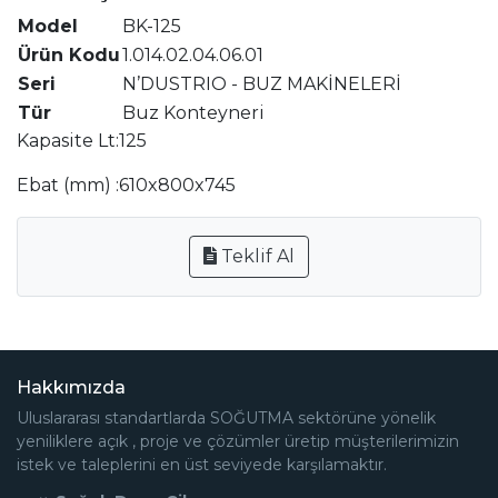
Model
BK-125
Ürün Kodu
1.014.02.04.06.01
Seri
N’DUSTRIO - BUZ MAKİNELERİ
Tür
Buz Konteyneri
Kapasite Lt:125
Ebat (mm) :610x800x745
Teklif Al
Hakkımızda
Uluslararası standartlarda SOĞUTMA sektörüne yönelik
yeniliklere açık , proje ve çözümler üretip müşterilerimizin
istek ve taleplerini en üst seviyede karşılamaktır.