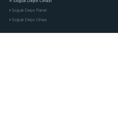
Soğuk Depo Cihazı
Soğuk Depo Panel
Soğuk Depo Cihazı
AÇIK BÜFE ÜNİTELERİ
HDSU001 Sıcak Tabak Servis Ünitesi
NSU004 Nötr Servis Ünitesi
NSU003 Nötr Servis Ünitesi
HSU004 Sıcak Servis Ünitesi
AMELİYATHANE EKİPMANLARI
NO6A108 Mayo Masası
N06A107B Mayo Masası