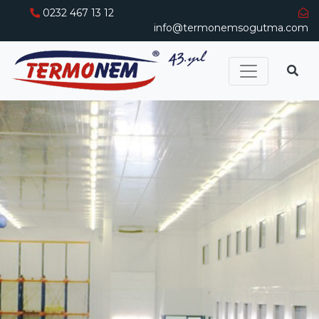
0232 467 13 12
info@termonemsogutma.com