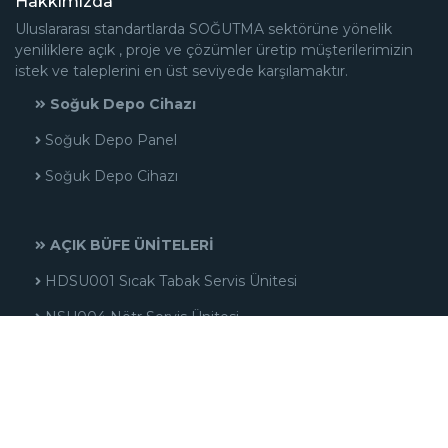
Hakkımızda
Uluslararası standartlarda SOĞUTMA sektörüne yönelik
yeniliklere açık , proje ve çözümler üretip müşterilerimizin
istek ve taleplerini en üst seviyede karşılamaktır.
Soğuk Depo Cihazı
Soğuk Depo Panel
Soğuk Depo Cihazı
AÇIK BÜFE ÜNİTELERİ
HDSU001 Sıcak Tabak Servis Ünitesi
NSU004 Nötr Servis Ünitesi
NSU003 Nötr Servis Ünitesi
HSU004 Sıcak Servis Ünitesi