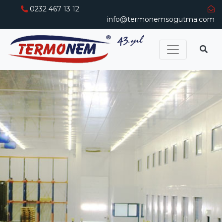
0232 467 13 12
info@termonemsogutma.com