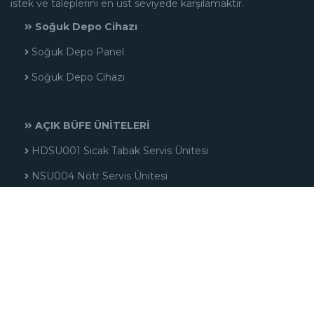
istek ve taleplerini en üst seviyede karşılamaktır.
Soğuk Depo Cihazı
Soğuk Depo Panel
Soğuk Depo Cihazı
AÇIK BÜFE ÜNİTELERİ
HDSU001 Sıcak Tabak Servis Ünitesi
NSU004 Nötr Servis Ünitesi
NSU003 Nötr Servis Ünitesi
HSU004 Sıcak Servis Ünitesi
AMELİYATHANE EKİPMANLARI
NO6A108 Mayo Masası