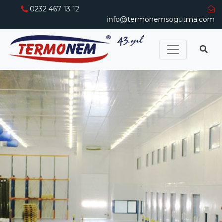
0232 467 13 12
info@termonemsogutma.com