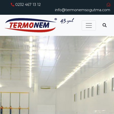
0232 467 13 12
info@termonemsogutma.com