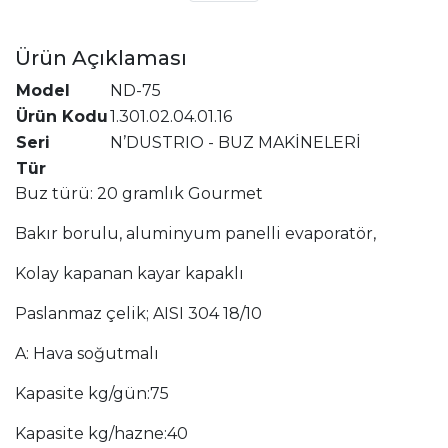
Ürün Açıklaması
Model
ND-75
Ürün Kodu
1.301.02.04.01.16
Seri
N’DUSTRIO - BUZ MAKİNELERİ
Tür
Buz türü: 20 gramlık Gourmet
Bakır borulu, aluminyum panelli evaporatör,
Kolay kapanan kayar kapaklı
Paslanmaz çelik; AISI 304 18/10
A: Hava soğutmalı
Kapasite kg/gün:75
Kapasite kg/hazne:40