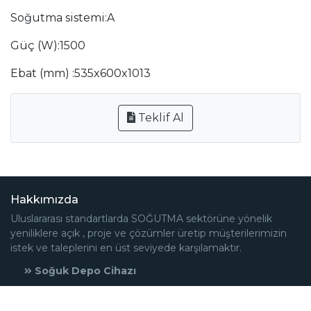
Soğutma sistemi:A
Güç (W):1500
Ebat (mm) :535x600x1013
Teklif Al
Hakkımızda
Uluslararası standartlarda SOĞUTMA sektörüne yönelik
yeniliklere açık , proje ve çözümler üretip müşterilerimizin
istek ve taleplerini en üst seviyede karşılamaktır.
Soğuk Depo Cihazı
Soğuk Depo Panel