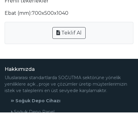
Frenli tekerlekler
Ebat (mm):700x500x1040
Teklif Al
Hakkımızda
Uluslararası standartlarda SOĞUTMA sektörüne yönelik
yeniliklere açık , proje ve çözümler üretip müşterilerimizin
istek ve taleplerini en üst seviyede karşılamaktır.
Soğuk Depo Cihazı
Soğuk Depo Panel
Soğuk Depo Cihazı