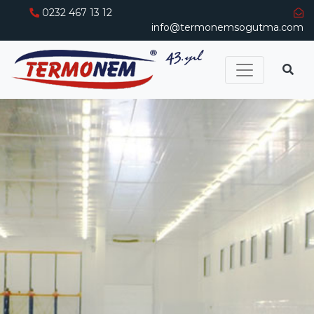
0232 467 13 12
info@termonemsogutma.com