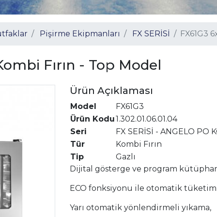
tfaklar
Pişirme Ekipmanları
FX SERİSİ
FX61G3 6x
 Kombi Fırın - Top Model
Ürün Açıklaması
Model
FX61G3
Ürün Kodu
1.302.01.06.01.04
Seri
FX SERİSİ - ANGELO PO 
Tür
Kombi Fırın
Tip
Gazlı
Dijital gösterge ve program kütüphan
ECO fonksiyonu ile otomatik tüketi
Yarı otomatik yönlendirmeli yıkama,