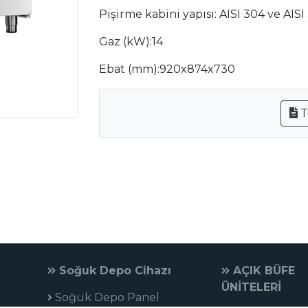
Pişirme kabini yapısı: AISI 304 ve AISI
Gaz (kW):14
Ebat (mm):920x874x730
T
Soğuk Depo Cihazı
AÇIK BÜFE
ÜNİTELERİ
Soğuk Depo Panel