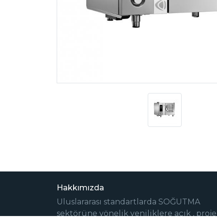
Hakkımızda
Uluslararası standartlarda SOĞUTMA
sektörüne yönelik yeniliklere açık , proje