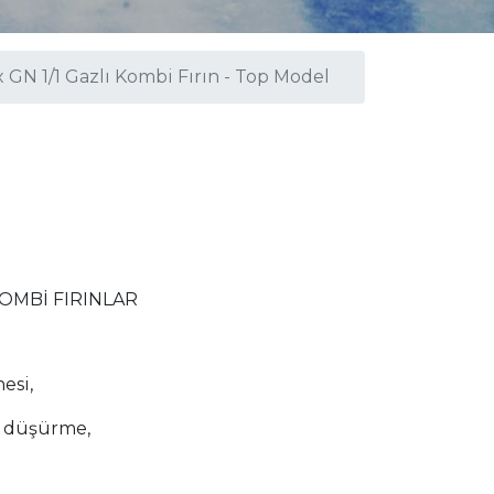
 GN 1/1 Gazlı Kombi Fırın - Top Model
KOMBİ FIRINLAR
esi,
m düşürme,