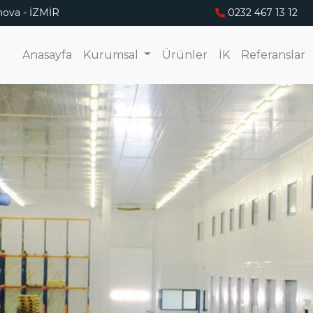
ova - İZMİR
0232 467 13 12
Anasayfa
Kurumsal
Ürünler
İK
Referanslar