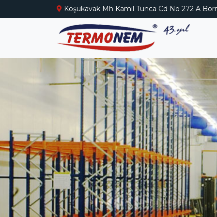
Koşukavak Mh Kamil Tunca Cd No 272 A Born