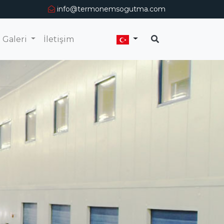
info@termonemsogutma.com
Galeri
İletişim